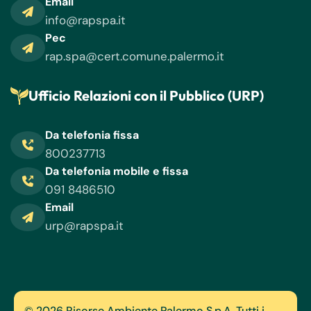
Email
info@rapspa.it
Pec
rap.spa@cert.comune.palermo.it
Ufficio Relazioni con il Pubblico (URP)
Da telefonia fissa
800237713
Da telefonia mobile e fissa
091 8486510
Email
urp@rapspa.it
© 2026 Risorse Ambiente Palermo S.p.A. Tutti i