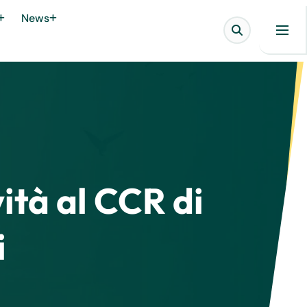
News
ità al CCR di
i