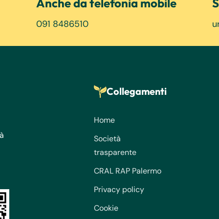
Anche da telefonia mobile
S
091 8486510
u
Collegamenti
Home
tà
Società
trasparente
CRAL RAP Palermo
Privacy policy
Cookie