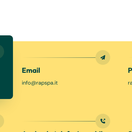
Email
P
info@rapspa.it
r