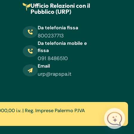
Ufficio Relazioni con il
Pubblico (URP)
Da telefonia fissa
800237713
Da telefonia mobile e
fissa
091 8486510
Email
urp@rapspa.it
000,00 i.v. | Reg. Imprese Palermo P.IVA