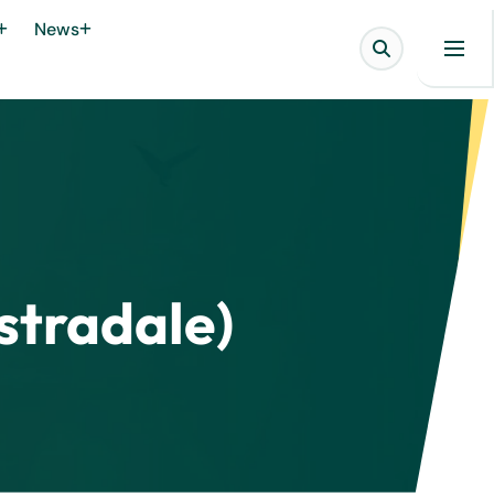
News
 stradale)