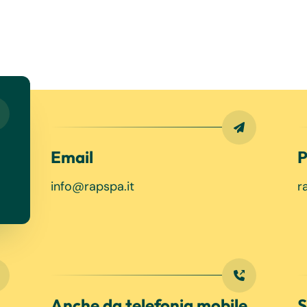
Email
P
info@rapspa.it
r
Anche da telefonia mobile
S