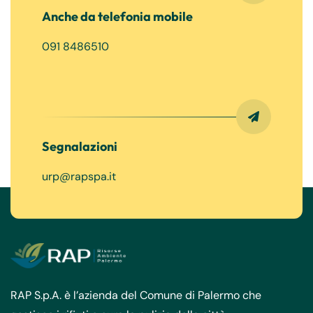
Anche da telefonia mobile
091 8486510
Segnalazioni
urp@rapspa.it
RAP S.p.A. è l’azienda del Comune di Palermo che