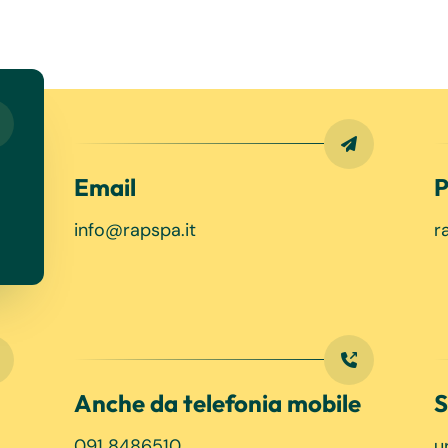
Email
P
info@rapspa.it
r
Anche da telefonia mobile
S
091 8486510
u