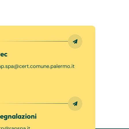
ec
ap.spa@cert.comune.palermo.it
egnalazioni
rp@rapspa.it