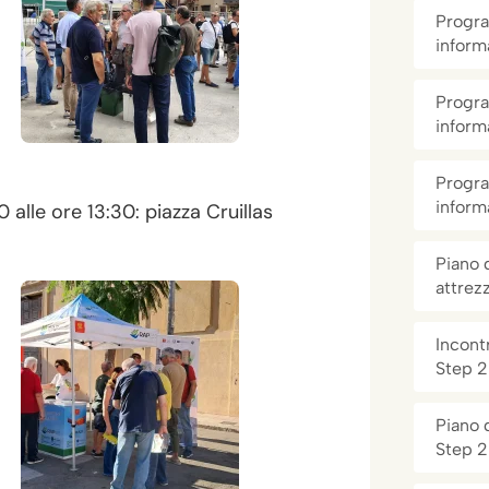
Progra
inform
Progra
inform
Progra
inform
alle ore 13:30: piazza Cruillas
Piano 
attrez
Incontr
Step 2
Piano 
Step 2